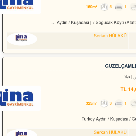
5
1
Turkey Aydın / Kuşadası
/ Soğucak Köyü (Atat
Serkan HÜLAKÜ
GÜZELÇAMLID
فيلا
14,0
3
1
Turkey Aydın / Kuşadası
/ G
Serkan HÜLAKÜ