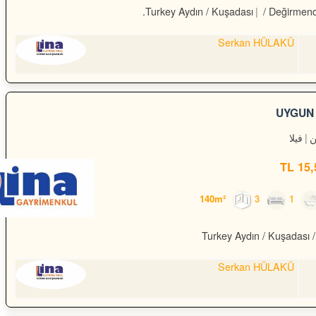
Turkey Aydın / Kuşadası
/ Değirmend
Serkan HÜLAKÜ
UYGUN 
فيلا
15,5
3
1
Turkey Aydın / Kuşadası
/
Serkan HÜLAKÜ