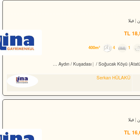
فيلا
18,5
4
1
Turkey Aydın / Kuşadası
/ Soğucak Köyü (Atat
Serkan HÜLAKÜ
فيلا
16,0