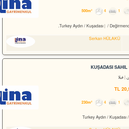
4
1
Turkey Aydın / Kuşadası
/ Değirmend
Serkan HÜLAKÜ
KUŞADASI SAHİL 
فيلا
20,5
4
1
Turkey Aydın / Kuşadası
/