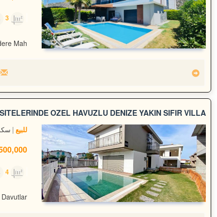
3
500m²
ere Mah.
SİTELERİNDE ÖZEL HAVUZLU DENİZE YAKIN SIFIR VİLLA
سكن
للبيع
00,000 TL
4
230m²
 Davutlar