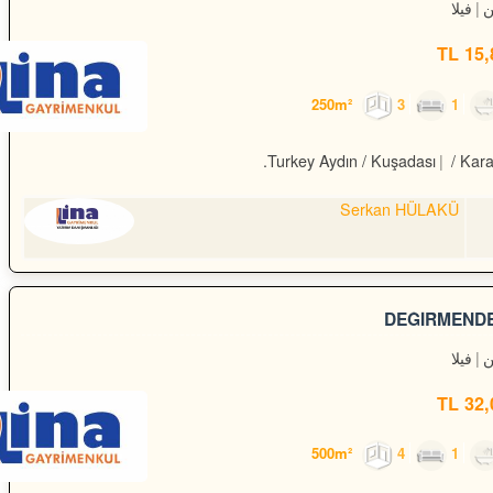
فيلا
15,8
3
1
Turkey Aydın / Kuşadası
/ Kar
Serkan HÜLAKÜ
DEĞİRMENDER
فيلا
32,0
4
1