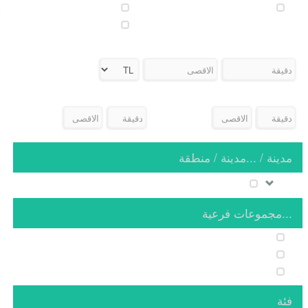
للبيع
سكن
زمین
السعر
مساحة
رقم الغرفة
مدينة / ...مدينة / منطقة
Aydın
...مجموعات فرعية
فيلا
بيت صيفي
أرض مصرحة للبناء
فئة