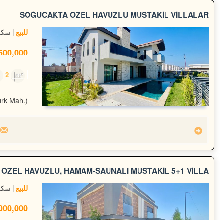
SOĞUCAKTA ÖZEL HAVUZLU MÜSTAKİL VİLLALAR
سكن
للبيع
00,000 TL
2
400m²
ürk Mah.)
ÖZEL HAVUZLU, HAMAM-SAUNALI MÜSTAKİL 5+1 VİLLA
سكن
للبيع
00,000 TL