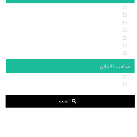
عائد إيجارى مضمون
إطلالة على البحر
عقارات موسمية
استثمار
طبيعة و جبل
جديد
عقارات فخمة
صاحب الاعلان
Serkan HÜLAKÜ
Süleyman YILMAZ
البحث