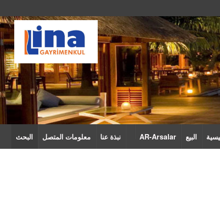
يسية
البيع
AR-Arsalar
نبذة عنا
معلومات المتصل
البحث
1 - 24
...إجمالي:
51