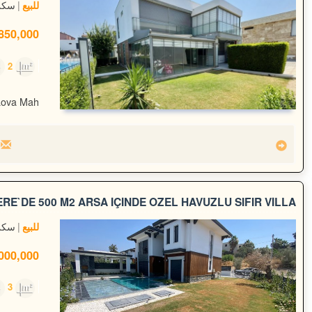
سكن
للبيع
50,000 TL
2
250m²
aova Mah.
E`DE 500 M2 ARSA İÇİNDE ÖZEL HAVUZLU SIFIR VİLLA
سكن
للبيع
00,000 TL
3
500m²