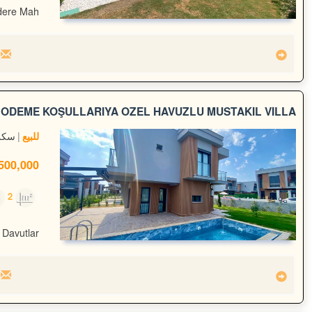
ere Mah.
ÖDEME KOŞULLARIYA ÖZEL HAVUZLU MÜSTAKİL VİLLA
سكن
للبيع
00,000 TL
2
140m²
 Davutlar