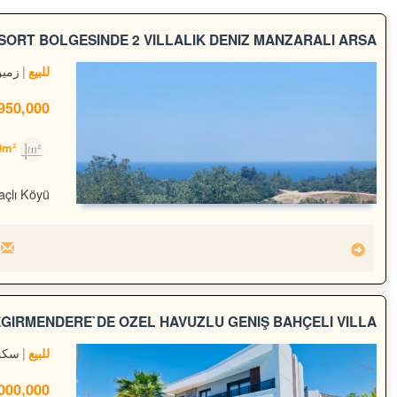
SORT BÖLGESİNDE 2 VİLLALIK DENİZ MANZARALI ARSA
زمی
للبيع
50,000 TL
1,000m²
açlı Köyü
ĞİRMENDERE`DE ÖZEL HAVUZLU GENİŞ BAHÇELİ VİLLA
سكن
للبيع
00,000 TL