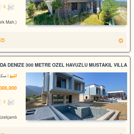
3
160m²
ürk Mah.)
A DENİZE 300 METRE ÖZEL HAVUZLU MÜSTAKİL VİLLA
سكن
للبيع
00,000 TL
2
325m²
üzelçamlı