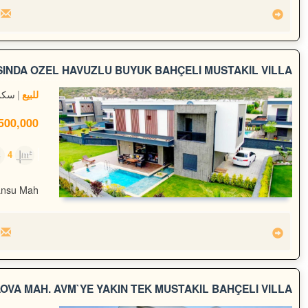
INDA ÖZEL HAVUZLU BÜYÜK BAHÇELİ MÜSTAKİL VİLLA
سكن
للبيع
00,000 TL
4
500m²
nsu Mah.
OVA MAH. AVM`YE YAKIN TEK MÜSTAKİL BAHÇELİ VİLLA