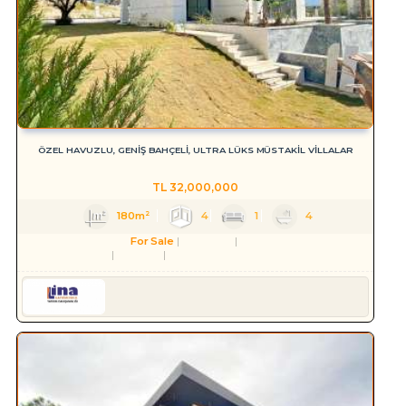
ÖZEL HAVUZLU, GENİŞ BAHÇELİ, ULTRA LÜKS MÜSTAKİL VİLLALAR
TL
32,000,000
180m²
4
1
4
For Sale
Residence
Villa
Aydın
Kuşadası
Soğucak Köyü (Atatürk Mah.)
Serkan HÜLAKÜ