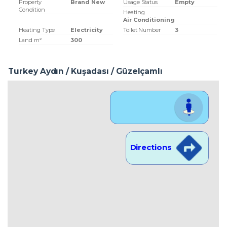
Property
Brand New
Usage Status
Empty
Condition
Heating
Air Conditioning
Heating Type
Electricity
Toilet Number
3
Land m²
300
Turkey Aydın / Kuşadası
/ Güzelçamlı
Location View
Directions