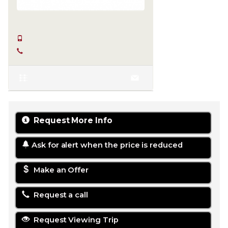
SERKAN HÜLAKÜ
+90 555-855 37 34
+90 256-633 23 24
Request More Info
Ask for alert when the price is reduced
Make an Offer
Request a call
Request Viewing Trip