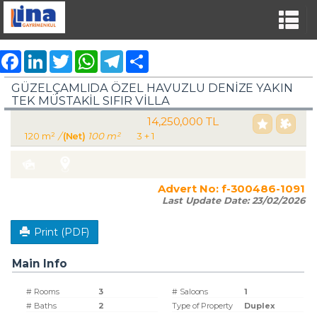
Facebook
LinkedIn
Twitter
WhatsApp
Telegram
Share
GÜZELÇAMLIDA ÖZEL HAVUZLU DENİZE YAKIN
TEK MÜSTAKİL SIFIR VİLLA
14,250,000 TL
For Sale Villa Residence
120 m²
/
(Net)
100 m²
3 + 1
Turkey Aydın / Kuşadası
/ Güzelçamlı
Advert No:
f-300486-1091
Last Update Date:
23/02/2026
Print (PDF)
Main Info
# Rooms
3
# Saloons
1
# Baths
2
Type of Property
Duplex