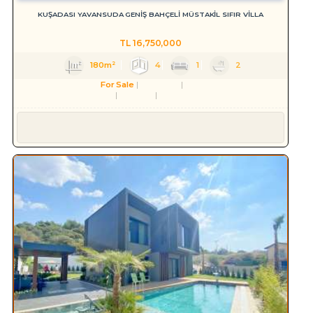
KUŞADASI YAVANSUDA GENİŞ BAHÇELİ MÜSTAKİL SIFIR VİLLA
TL
16,750,000
180m²
4
1
2
For Sale
Residence
Villa
Aydın
Kuşadası
Yavansu Mah.
Süleyman YILMAZ