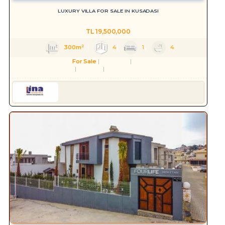
LUXURY VILLA FOR SALE IN KUSADASI
TL
19,500,000
300m²
4
1
4
For Sale
Residence
Villa
Aydın
Kuşadası
Değirmendere Mah.
Serkan HÜLAKÜ