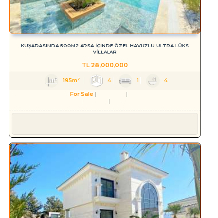
KUŞADASINDA 500M2 ARSA İÇİNDE ÖZEL HAVUZLU ULTRA LÜKS
VİLLALAR
TL
28,000,000
195m²
4
1
4
For Sale
Residence
Villa
Aydın
Kuşadası
Karaova Mah.
Süleyman YILMAZ