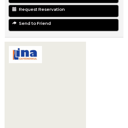
Request Reservation
Send to Friend
LİNA GAYRİMENKUL YATIRIM
DANIŞMANLIĞI
Karaova Mahallesi 863. Sokak Özata Sitesi
Sosyal Tesis No:13/1
Kuşadası
09400 Aydın
+90 256-633 23 24
+90 555-855 37 34
+90 256-633 23 24