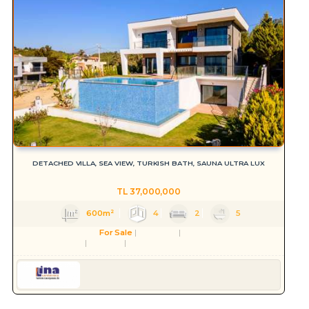
DETACHED VILLA, SEA VIEW, TURKISH BATH, SAUNA ULTRA LUX
TL
37,000,000
600m²
4
2
5
For Sale
Residence
Villa
Aydın
Kuşadası
Soğucak Köyü (Atatürk Mah.)
Serkan HÜLAKÜ