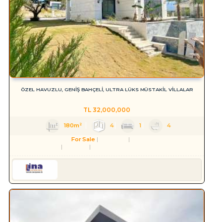
ÖZEL HAVUZLU, GENİŞ BAHÇELİ, ULTRA LÜKS MÜSTAKİL VİLLALAR
TL
32,000,000
180m²
4
1
4
For Sale
Residence
Villa
Aydın
Kuşadası
Soğucak Köyü (Atatürk Mah.)
Serkan HÜLAKÜ