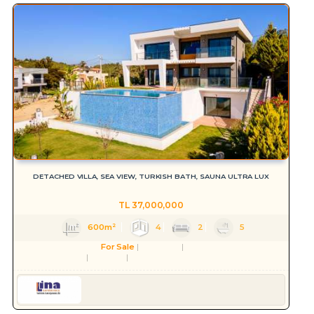
DETACHED VILLA, SEA VIEW, TURKISH BATH, SAUNA ULTRA LUX
TL
37,000,000
600m²
4
2
5
For Sale
Residence
Villa
Aydın
Kuşadası
Soğucak Köyü (Atatürk Mah.)
Serkan HÜLAKÜ