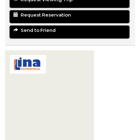
Request Reservation
Send to Friend
LİNA GAYRİMENKUL YATIRIM
DANIŞMANLIĞI
Karaova Mahallesi 863. Sokak Özata Sitesi
Sosyal Tesis No:13/1
Kuşadası
09400 Aydın
+90 256-633 23 24
+90 555-855 37 34