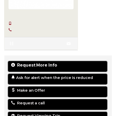
SERKAN HÜLAKÜ
+90 555-855 37 34
+90 256-633 23 24
Request More Info
Ask for alert when the price is reduced
Make an Offer
Request a call
Request Viewing Trip