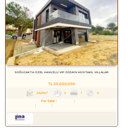
SOĞUCAKTA ÖZEL HAVUZLU VIP DİZAYN MÜSTAKIL VILLALAR
TL
20,000,000
240m²
4
1
4
For Sale
Residence
Villa
Aydın
Kuşadası
Soğucak Köyü (Atatürk Mah.)
Serkan HÜLAKÜ