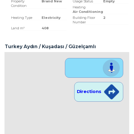
Property
Brand New
Usage Status
Empty
Condition
Heating
Air Conditioning
Heating Type
Electricity
Building Floor
2
Number
Land m²
408
Turkey Aydın / Kuşadası
/ Güzelçamlı
Location View
Directions