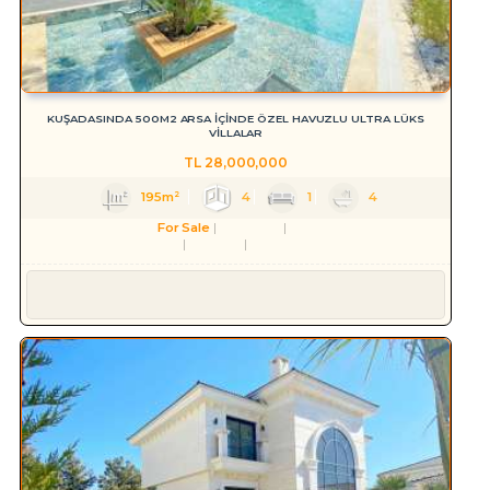
KUŞADASINDA 500M2 ARSA İÇİNDE ÖZEL HAVUZLU ULTRA LÜKS
VİLLALAR
TL
28,000,000
195m²
4
1
4
For Sale
Residence
Villa
Aydın
Kuşadası
Karaova Mah.
Süleyman YILMAZ