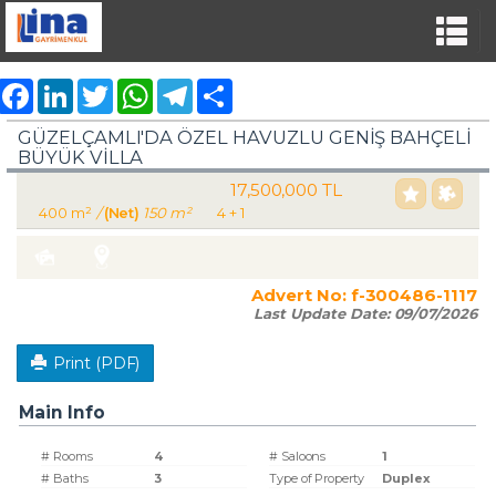
Facebook
LinkedIn
Twitter
WhatsApp
Telegram
Share
GÜZELÇAMLI'DA ÖZEL HAVUZLU GENİŞ BAHÇELİ
BÜYÜK VİLLA
17,500,000 TL
For Sale Villa Residence
400 m²
/
(Net)
150 m²
4 + 1
Turkey Aydın / Kuşadası
/ Güzelçamlı
Advert No:
f-300486-1117
Last Update Date:
09/07/2026
Print (PDF)
Main Info
# Rooms
4
# Saloons
1
# Baths
3
Type of Property
Duplex