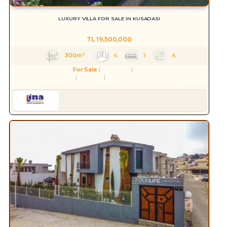
LUXURY VILLA FOR SALE IN KUSADASI
TL
19,500,000
300m²
4
1
4
For Sale
Residence
Villa
Aydın
Kuşadası
Değirmendere Mah.
Serkan HÜLAKÜ