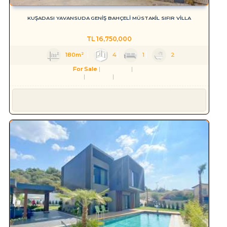
KUŞADASI YAVANSUDA GENİŞ BAHÇELİ MÜSTAKİL SIFIR VİLLA
TL
16,750,000
180m²
4
1
2
For Sale
Residence
Villa
Aydın
Kuşadası
Yavansu Mah.
Süleyman YILMAZ