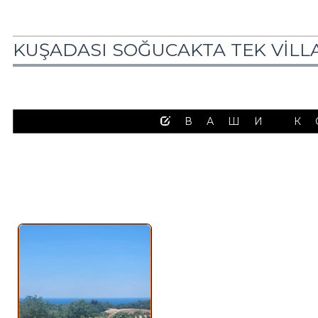
KUŞADASI SOĞUCAKTA TEK VİLLA
ВАШИ К
Похожие объявления