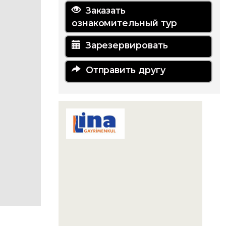
Заказать
ознакомительный тур
Зарезервировать
Отправить другу
LİNA GAYRİMENKUL YATIRIM
DANIŞMANLIĞI
Karaova Mahallesi 863. Sokak Özata
Sitesi Sosyal Tesis No:13/1
Kuşadası
09400 Aydın