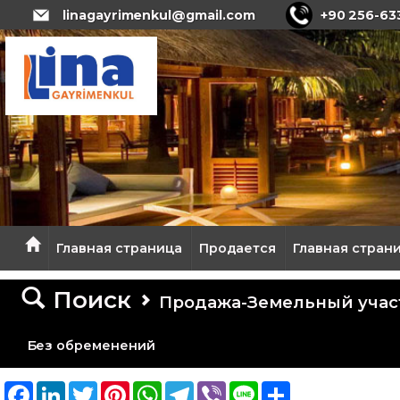
linagayrimenkul@gmail.com
+90 256-63
Главная страница
Продается
Главная стран
Поиск
Продажа-Земельный учас
Без обременений
Facebook
LinkedIn
Twitter
Pinterest
WhatsApp
Telegram
Viber
Line
Share