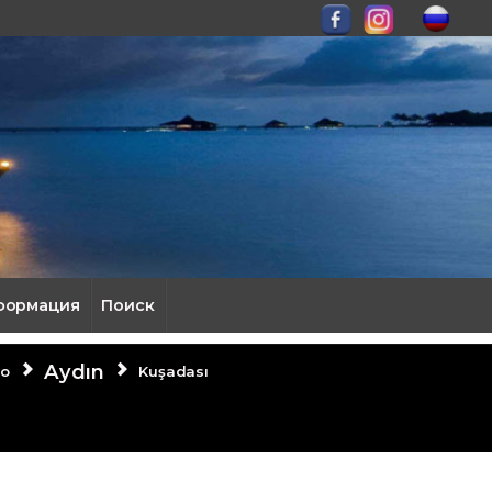
формация
Поиск
Aydın
во
Kuşadası