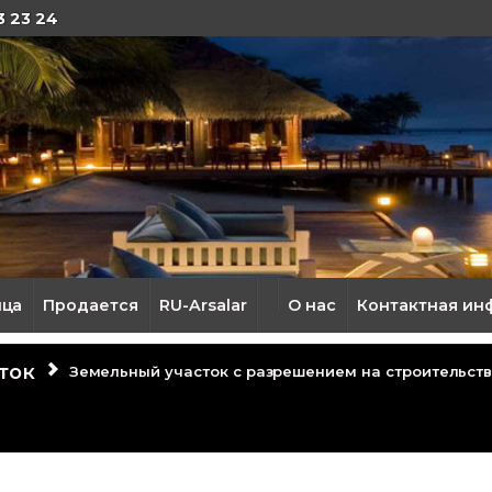
3 23 24
ица
Продается
RU-Arsalar
О нас
Контактная ин
ток
Земельный участок с разрешением на строительст