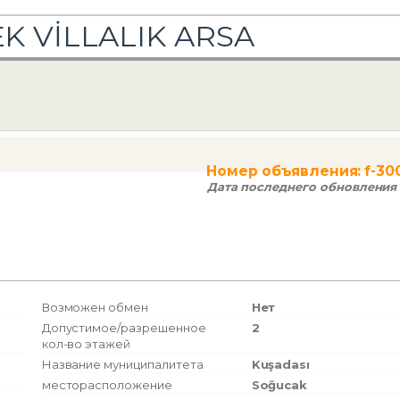
K VİLLALIK ARSA
шением на строительство Земельный
rk Mah.)
Номер объявления:
f-30
Дата последнего обновления 
Возможен обмен
Нет
Допустимое/разрешенное
2
кол-во этажей
Название муниципалитета
Kuşadası
месторасположение
Soğucak