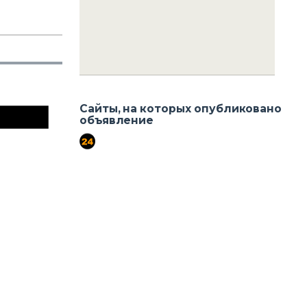
+90 256-633 23 24
+90 555-855 37 34
+90 256-633 23 24
Сайты, на которых опубликовано
объявление
port724