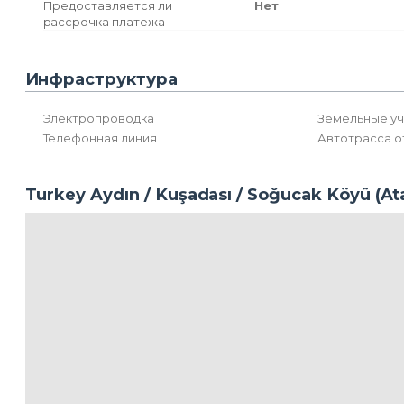
Предоставляется ли
Нет
рассрочка платежа
Инфраструктура
Электропроводка
Земельные уч
Телефонная линия
Автотрасса о
Turkey Aydın / Kuşadası
/ Soğucak Köyü (At