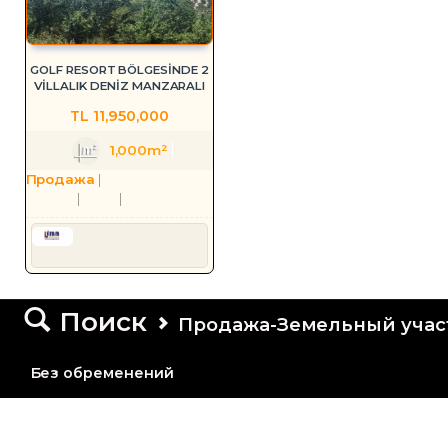
GOLF RESORT BÖLGESİNDE 2
VİLLALIK DENİZ MANZARALI
ARSA
TL
11,950,000
1,000m²
Продажа
Земельный участок
Земельный участок с разреш
Aydın
Söke
Ağaçlı Köyü
Serkan HÜLAKÜ
Поиск
Продажа-Земельный учас
Без обременений