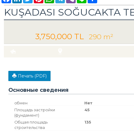
KUŞADASI SOĞUCAKTA TE
Продажа Земельный участок с разре
3,750,000 TL
290 m²
участок
Фотографии
Расположение Вид
Turkey Aydın / Kuşadası
/ Soğucak Köyü (Atatü
Печать (PDF)
Основные сведения
обмен
Нет
Площадь застройки
45
(фундамент)
Общая площадь
135
строительства