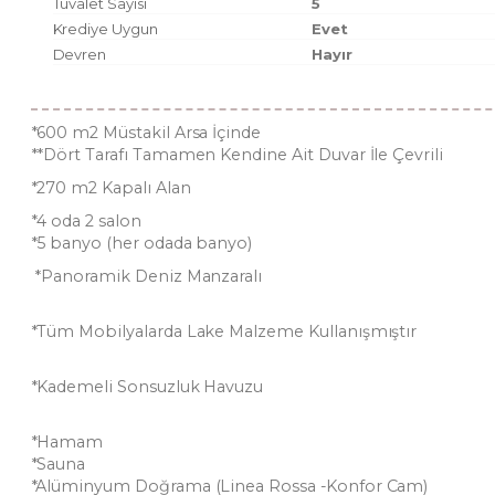
Tuvalet Sayısı
5
Krediye Uygun
Evet
Devren
Hayır
*600 m2 Müstakil Arsa İçinde
**Dört Tarafı Tamamen Kendine Ait Duvar İle Çevrili
*270 m2 Kapalı Alan
*4 oda 2 salon
*5 banyo (her odada banyo)
*Panoramik Deniz Manzaralı
*Tüm Mobilyalarda Lake Malzeme Kullanışmıştır
*Kademeli Sonsuzluk Havuzu
*Hamam
*Sauna
*Alüminyum Doğrama (Linea Rossa -Konfor Cam)