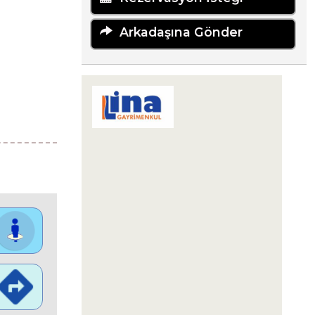
Arkadaşına Gönder
LİNA GAYRİMENKUL YATIRIM
DANIŞMANLIĞI
Karaova Mahallesi 863. Sokak
Özata Sitesi Sosyal Tesis No:13/1
Kuşadası
09400 Aydın
+90 256-633 23 24
+90 555-855 37 34
+90 256-633 23 24