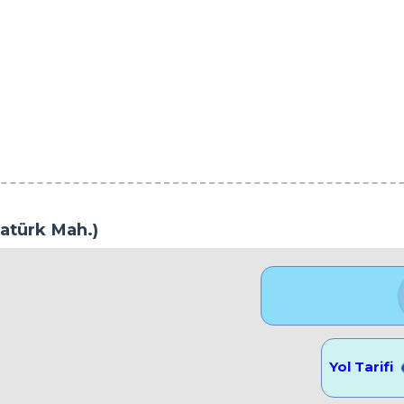
atürk Mah.)
Konum Görünüm
Yol Tarifi