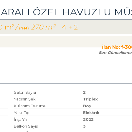
ARALI ÖZEL HAVUZLU MÜS
0 m²
/
270 m²
4 + 2
(Net)
ürk Mah.)
İlan No:
f-3
Son Güncelleme
Salon Sayısı
2
Yapının Şekli
Triplex
Kullanım Durumu
Boş
Yakıt Tipi
Elektrik
İnşa Yılı
2022
Balkon Sayısı
3