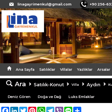
Lina Gayrimenkul Yatırım Danışmanl
linagayrimenkul@gmail.com
+90 256-63
Ana Sayfa
Satılıklar
Villalar
Yazlıklar
Arsalar
Ara
Satılık-Konut
Aydın
Villa
K
Deniz Gören
Doğa ve Dağ
Luks Emlaklar
Facebook
LinkedIn
Twitter
Pinterest
WhatsApp
Telegram
Viber
Line
Share