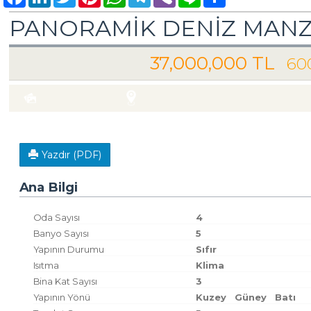
PANORAMİK DENİZ MANZ
37,000,000 TL
60
Satılık Villa Konut
Fotoğraflar
Konum Görünüm
Türkiye Aydın / Kuşadası
/ Soğucak Köyü (Atat
Yazdır (PDF)
Ana Bilgi
Oda Sayısı
4
Banyo Sayısı
5
Yapının Durumu
Sıfır
Isıtma
Klima
Bina Kat Sayısı
3
Yapının Yönü
Kuzey
Güney
Batı