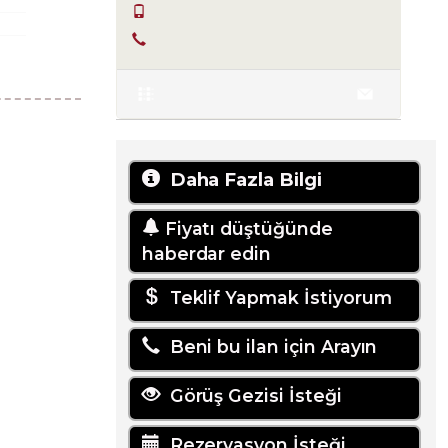
+90 555-855 37 34
+90 256-633 23 24
Daha Fazla Bilgi
Fiyatı düştüğünde
haberdar edin
Teklif Yapmak İstiyorum
Beni bu ilan için Arayın
Görüş Gezisi İsteği
Rezervasyon İsteği