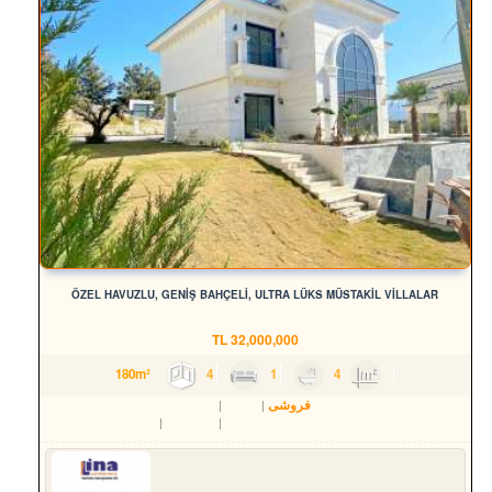
ÖZEL HAVUZLU, GENİŞ BAHÇELİ, ULTRA LÜKS MÜSTAKİL VİLLALAR
TL
32,000,000
4
1
4
180m²
فروشی
مسکن
ویلا
Aydın
Kuşadası
Soğucak Köyü (Atatürk Mah.)
Serkan HÜLAKÜ