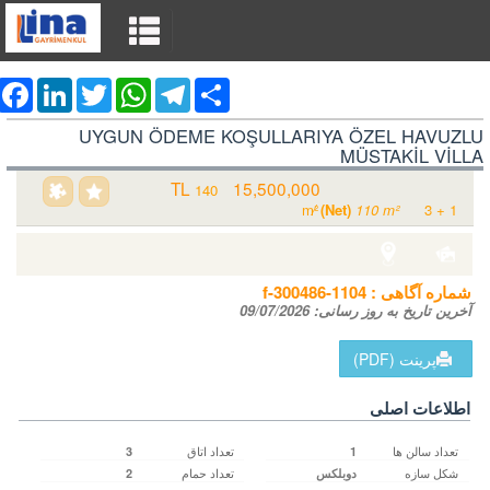
ebook
LinkedIn
Twitter
WhatsApp
Telegram
Share
UYGUN ÖDEME KOŞULLARIYA ÖZEL HAVUZLU
MÜSTAKİL VİLLA
15,500,000 TL
فروشی ویلا مسکن
140
m²
/
(Net)
110 m²
3 + 1
Turkey Aydın / Kuşadası
/ Davutlar
شماره آگاهی‌ :
f-300486-1104
آخرین تاریخ به روز رسانی:
09/07/2026
پرینت (PDF)
اطلاعات اصلی
تعداد سالن ها
تعداد اتاق
3
1
شکل سازه
تعداد حمام
دوبلکس
2