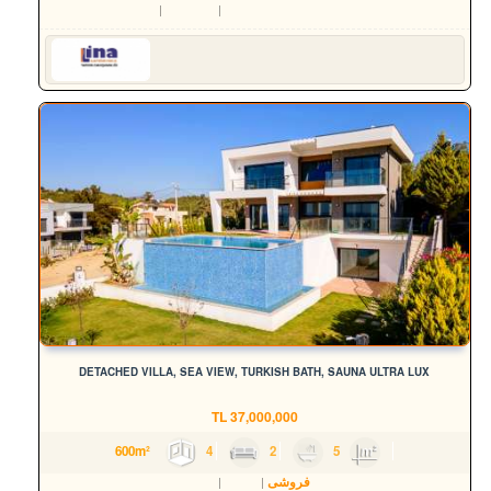
Aydın
Kuşadası
Soğucak Köyü (Atatürk Mah.)
Serkan HÜLAKÜ
DETACHED VILLA, SEA VIEW, TURKISH BATH, SAUNA ULTRA LUX
TL
37,000,000
4
2
5
600m²
فروشی
مسکن
ویلا