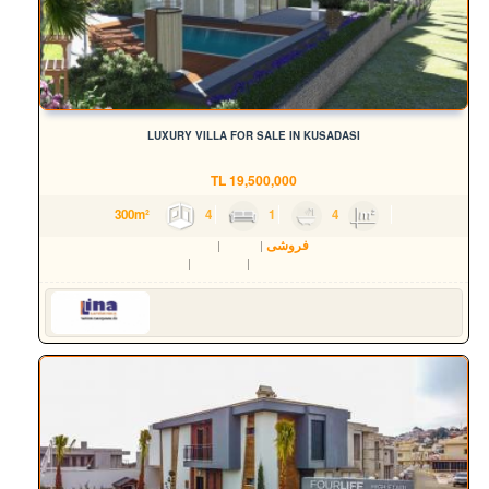
LUXURY VILLA FOR SALE IN KUSADASI
TL
19,500,000
4
1
4
300m²
فروشی
مسکن
ویلا
Aydın
Kuşadası
Değirmendere Mah.
Serkan HÜLAKÜ