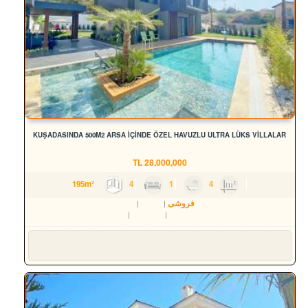
KUŞADASINDA 500M2 ARSA İÇİNDE ÖZEL HAVUZLU ULTRA LÜKS VİLLALAR
TL
28,000,000
4
1
4
195m²
فروشی
مسکن
ویلا
Aydın
Kuşadası
Karaova Mah.
Süleyman YILMAZ