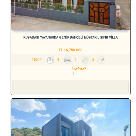
KUŞADASI YAVANSUDA GENİŞ BAHÇELİ MÜSTAKİL SIFIR VİLLA
TL
16,750,000
4
1
2
180m²
فروشی
مسکن
ویلا
Aydın
Kuşadası
Yavansu Mah.
Süleyman YILMAZ