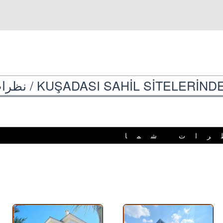
KUŞADASI SAHİL SİTELERİNDE 
نظرا
رات شما