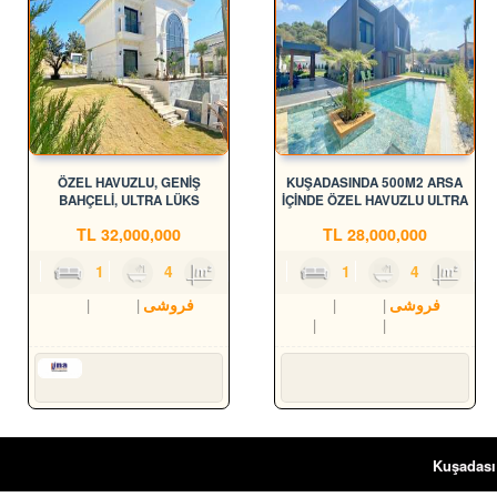
ÖZEL HAVUZLU, GENİŞ
KUŞADASINDA 500M2 ARSA
BAHÇELİ, ULTRA LÜKS
İÇİNDE ÖZEL HAVUZLU ULTRA
MÜSTAKİL VİLLALAR
LÜKS VİLLALAR
TL
32,000,000
TL
28,000,000
4
1
4
180m²
4
1
4
195m²
فروشی
مسکن
ویلا
فروشی
مسکن
ویلا
dası
Soğucak Köyü (Atatürk Mah.)
Aydın
Kuşadası
Karaova Mah.
Serkan HÜLAKÜ
Süleyman YILMAZ
Kuşadası