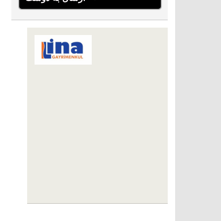
LİNA GAYRİMENKUL YATIRIM
DANIŞMANLIĞI
Karaova Mahallesi 863. Sokak Özata
Sitesi Sosyal Tesis No:13/1
Kuşadası
09400 Aydın
+90 256-633 23 24
+90 555-855 37 34
+90 256-633 23 24