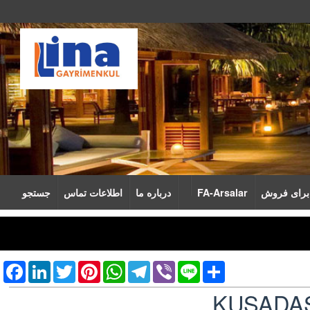
برای فروش
FA-Arsalar
درباره‌ ما
اطلاعات تماس
جستجو
cebook
LinkedIn
Twitter
Pinterest
WhatsApp
Telegram
Viber
Line
Share
KUŞADAS