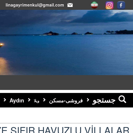
linagayrimenkul@gmail.com
جستجو
فروشی-مسکن
Aydın
ویلا
E SIFIR HAVUZLU VİLLALAR