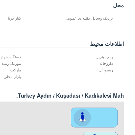
محل
نزدیک وسایل نقلیه ی عمومی
کنار دریا
اطلاعات محیط
پمپ بنزین
دستگاه خودپر
داروخانه
موزیک زنده
رستوران
مارکت
بازار محلی
Turkey Aydın / Kuşadası
/ Kadıkalesi Mah.
محل نمایش