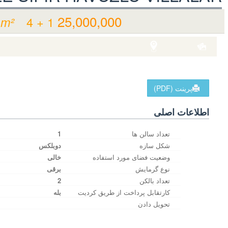
25,000,000 TL
4 + 1
 m²
فروشی ویلا مسکن
عکس
محل نمایش
Turkey Aydın / Kuşadası
/ Kadıkalesi Mah.
پرینت (PDF)
اطلاعات اصلی
تعداد سالن ها
1
شکل سازه
دوبلکس
وضعیت فضای مورد استفاده
خالی‌
نوع گرمایش
برقی
تعداد بالکن
2
کارتقابل پرداخت از طریق کردیت
بله
تحویل دادن