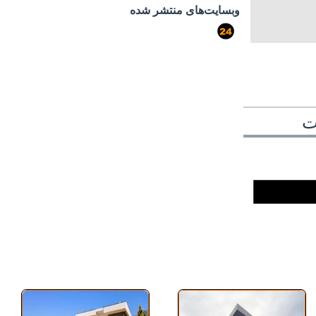
وبسایت‌های منتشر شده
port724
ت