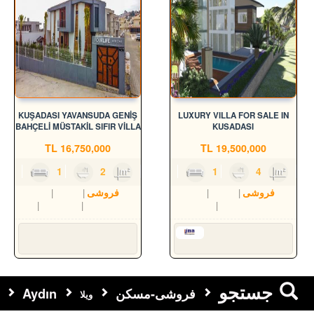
KUŞADASI YAVANSUDA GENİŞ
LUXURY VILLA FOR SALE IN
BAHÇELİ MÜSTAKİL SIFIR VİLLA
KUSADASI
TL
16,750,000
TL
19,500,000
4
1
2
180m²
4
1
4
300m²
فروشی
مسکن
ویلا
فروشی
مسکن
ویلا
Aydın
Kuşadası
Yavansu Mah.
Aydın
Kuşadası
Değirmendere Mah.
Süleyman YILMAZ
Serkan HÜLAKÜ
جستجو
فروشی-مسکن
Aydın
ویلا