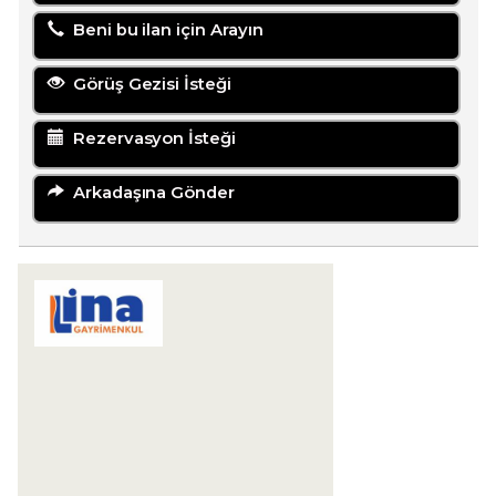
Beni bu ilan için Arayın
Görüş Gezisi İsteği
Rezervasyon İsteği
Arkadaşına Gönder
LİNA GAYRİMENKUL YATIRIM
DANIŞMANLIĞI
Karaova Mahallesi 863. Sokak Özata Sitesi
Sosyal Tesis No:13/1
Kuşadası