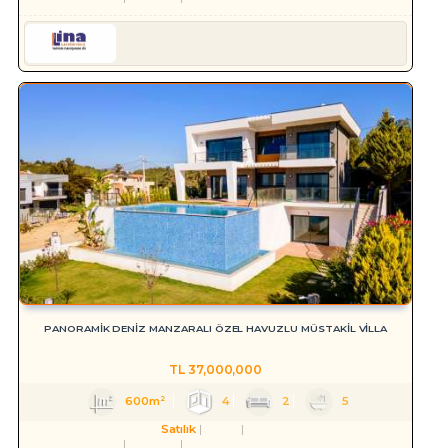
Serkan HÜLAKÜ
PANORAMİK DENİZ MANZARALI ÖZEL HAVUZLU MÜSTAKİL VİLLA
TL
37,000,000
600m²
4
2
5
Satılık
Konut
Villa
Aydın
Kuşadası
Soğucak Köyü (Atatürk Mah.)