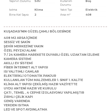
Yapının Durumu
Sıfır
Kullanım
Boş
Durumu
Isıtma
Klima
Yakıt Tipi
Elektrik
Bina Kat Sayısı
2
Arsa m²
408
KUŞADASI’NIN GÜZELÇAMLI BÖLGESİNDE
408 M2 ARSA İÇİNDE
SESSİZ VE SAKİN
ŞEHİR MERKEZİNE YAKIN
ÖZEL PEYZAJ ALANI
7 / 24 KAMERA HAREKETE DUYARLI ÖZEL UZAKTAN İZLEME
KAMERA SİSTEMİ
AKILLI EV SİSTEMİ
FİBER İNTERNET ALT YAPISI
ISI YALITIMLI CAMLAR
ELEKTİRİKLİ OTOMATİK PANJUR
KULLANILAN TÜM MALZEMELER 1. SINIF 1. KALİTE
KLİMA ALT YAPISI ÇEKİLMİŞ HAZIR VAZİYETTE
UYDU ANTENİ HAZIR VE KURULU
ÇATI , TEMEL , 4 CEPHE İZOLASYONU YAPILMIŞTIR
ZIRHLI ÇELİK KAPI
GENİŞ VARENDA
YERDEN ISITMA
LED VE SPOT AYDINLATMA