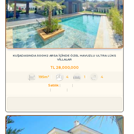
KUŞADASINDA 500M2 ARSA İÇİNDE ÖZEL HAVUZLU ULTRA LÜKS
VİLLALAR
TL
28,000,000
195m²
4
1
4
Satılık
Konut
Villa
Aydın
Kuşadası
Karaova Mah.
Süleyman YILMAZ