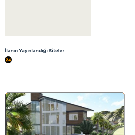
09400 Aydın
+90 256-633 23 24
+90 555-855 37 34
+90 256-633 23 24
İlanın Yayınlandığı Siteler
port724
Benzer İlanlar