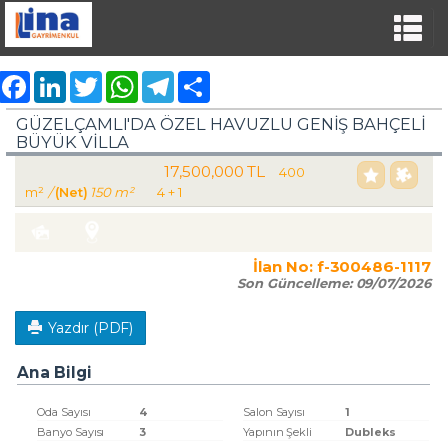
Facebook
LinkedIn
Twitter
WhatsApp
Telegram
Share
GÜZELÇAMLI'DA ÖZEL HAVUZLU GENİŞ BAHÇELİ
BÜYÜK VİLLA
17,500,000 TL
Satılık Villa Konut
400
m²
/
(Net)
150 m²
4 + 1
Türkiye Aydın / Kuşadası
/ Güzelçamlı
İlan No:
f-300486-1117
Son Güncelleme:
09/07/2026
Yazdır (PDF)
Ana Bilgi
Oda Sayısı
4
Salon Sayısı
1
Banyo Sayısı
3
Yapının Şekli
Dubleks