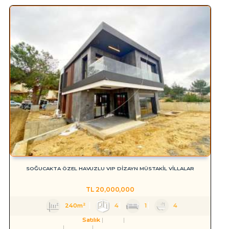
SOĞUCAKTA ÖZEL HAVUZLU VIP DİZAYN MÜSTAKIL VILLALAR
TL
20,000,000
240m²
4
1
4
Satılık
Konut
Villa
Aydın
Kuşadası
Soğucak Köyü (Atatürk Mah.)