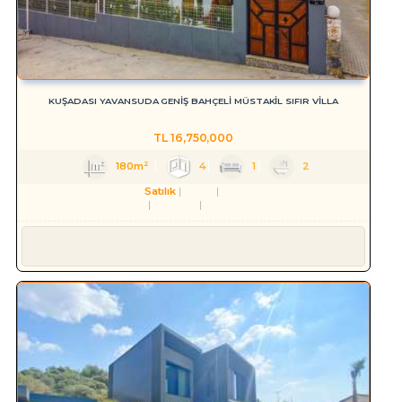
KUŞADASI YAVANSUDA GENİŞ BAHÇELİ MÜSTAKİL SIFIR VİLLA
TL
16,750,000
180m²
4
1
2
Satılık
Konut
Villa
Aydın
Kuşadası
Yavansu Mah.
Süleyman YILMAZ