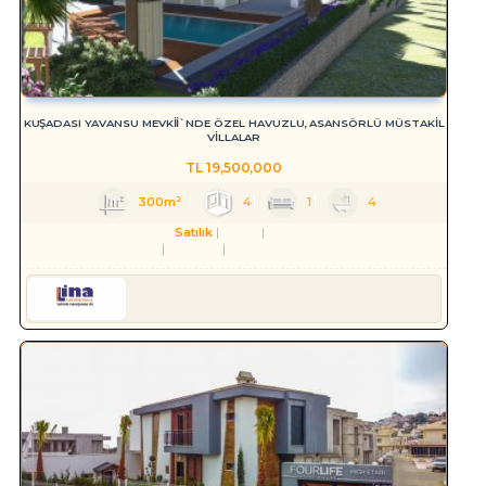
KUŞADASI YAVANSU MEVKİİ`NDE ÖZEL HAVUZLU, ASANSÖRLÜ MÜSTAKİL
VİLLALAR
TL
19,500,000
300m²
4
1
4
Satılık
Konut
Villa
Aydın
Kuşadası
Değirmendere Mah.
Serkan HÜLAKÜ