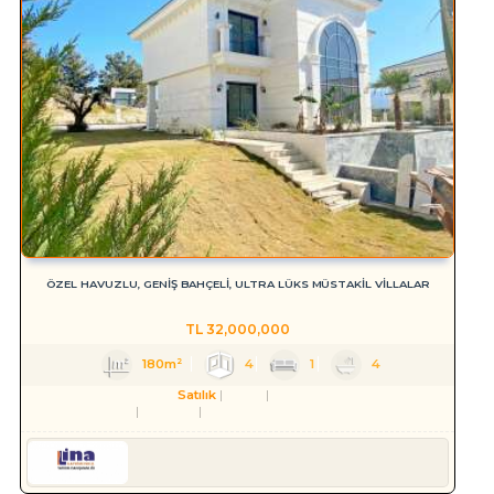
ÖZEL HAVUZLU, GENİŞ BAHÇELİ, ULTRA LÜKS MÜSTAKİL VİLLALAR
TL
32,000,000
180m²
4
1
4
Satılık
Konut
Villa
Aydın
Kuşadası
Soğucak Köyü (Atatürk Mah.)
Serkan HÜLAKÜ