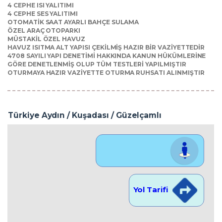
4 CEPHE ISI YALITIMI
4 CEPHE SES YALITIMI
OTOMATİK SAAT AYARLI BAHÇE SULAMA
ÖZEL ARAÇ OTOPARKI
MÜSTAKİL ÖZEL HAVUZ
HAVUZ ISITMA ALT YAPISI ÇEKİLMİŞ HAZIR BİR VAZİYETTEDİR
4708 SAYILI YAPI DENETİMİ HAKKINDA KANUN HÜKÜMLERİNE
GÖRE DENETLENMİŞ OLUP TÜM TESTLERİ YAPILMIŞTIR
OTURMAYA HAZIR VAZİYETTE OTURMA RUHSATI ALINMIŞTIR
Türkiye Aydın / Kuşadası
/ Güzelçamlı
Konum Görünüm
Yol Tarifi