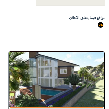
مواقع فيما يتعلق الاعلان
port724
الخصائص المتشابهة