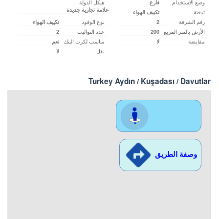
وضع الاستخدام
هيكل الدولة
فارغ
علامة تجارية جديدة
تدفئة
تكييف الهواء
رقم الشرفة
نوع الوقود
2
تكييف الهواء
الأرض بالمتر المربع
عدد التواليت
2
200
مقايضة
مناسب لكرت البنك
لا
نعم
نقل
لا
Turkey Aydın / Kuşadası
/ Davutlar
موقع ..مشاهدة
وصفة الطريق