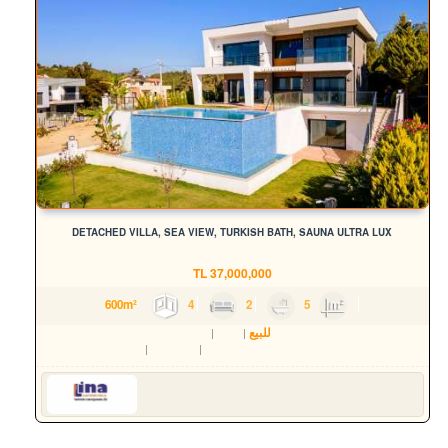
DETACHED VILLA, SEA VIEW, TURKISH BATH, SAUNA ULTRA LUX
TL
37,000,000
4
2
5
600m²
للبيع
سكن
فيلا
Aydın
Kuşadası
Soğucak Köyü (Atatürk Mah.)
Serkan HÜLAKÜ