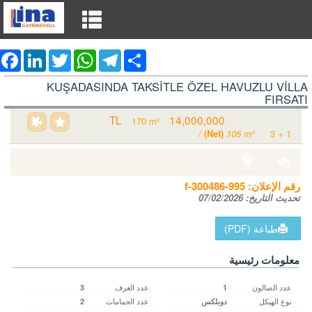
ebook
LinkedIn
Twitter
WhatsApp
Telegram
Share
KUŞADASINDA TAKSİTLE ÖZEL HAVUZLU VİLLA
FIRSATI
14,000,000 TL
للبيع فيلا سكن
170 m²
/
(Net)
105 m²
3 + 1
Turkey Aydın / Kuşadası
/ Davutlar
رقم الإعلان:
f-300486-995
تحديث التاريخ:
07/02/2026
طباعة (PDF)
معلومات رئيسية
عدد الصالون
عدد الغرف
3
1
نوع الهيكل
عدد الحمامات
دوبلكس
2