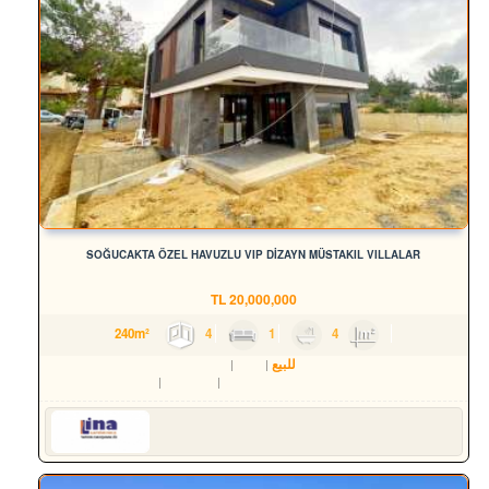
SOĞUCAKTA ÖZEL HAVUZLU VIP DİZAYN MÜSTAKIL VILLALAR
TL
20,000,000
4
1
4
240m²
للبيع
سكن
فيلا
Aydın
Kuşadası
Soğucak Köyü (Atatürk Mah.)
Serkan HÜLAKÜ