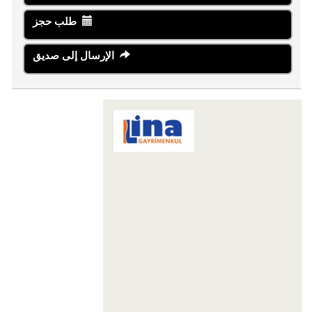
طلب حجز
الإرسال إلى صديق
LİNA GAYRİMENKUL YATIRIM
DANIŞMANLIĞI
Karaova Mahallesi 863. Sokak Özata Sitesi
Sosyal Tesis No:13/1
Kuşadası
09400 Aydın
+90 256-633 23 24
+90 555-855 37 34
+90 256-633 23 24