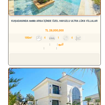
KUŞADASINDA 500M2 ARSA İÇİNDE ÖZEL HAVUZLU ULTRA LÜKS VİLLALAR
TL
28,000,000
4
1
4
195m²
للبيع
سكن
فيلا
Aydın
Kuşadası
Karaova Mah.
Süleyman YILMAZ