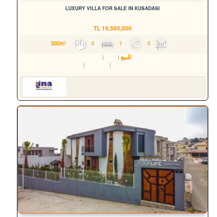
LUXURY VILLA FOR SALE IN KUSADASI
TL
19,500,000
4
1
4
300m²
للبيع
سكن
فيلا
Aydın
Kuşadası
Değirmendere Mah.
Serkan HÜLAKÜ