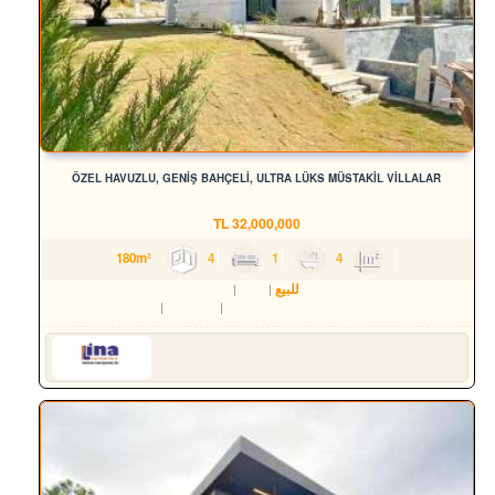
ÖZEL HAVUZLU, GENİŞ BAHÇELİ, ULTRA LÜKS MÜSTAKİL VİLLALAR
TL
32,000,000
4
1
4
180m²
للبيع
سكن
فيلا
Aydın
Kuşadası
Soğucak Köyü (Atatürk Mah.)
Serkan HÜLAKÜ