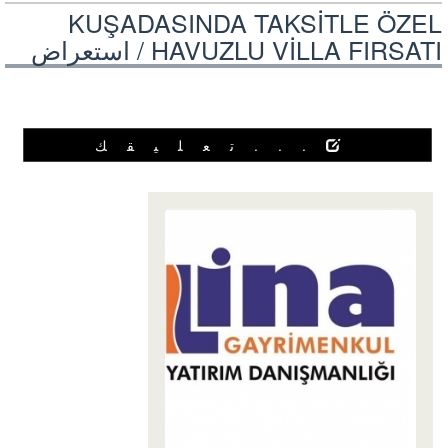
KUŞADASINDA TAKSİTLE ÖZEL
HAVUZLU VİLLA FIRSATI /
استعراض
...تعليقك