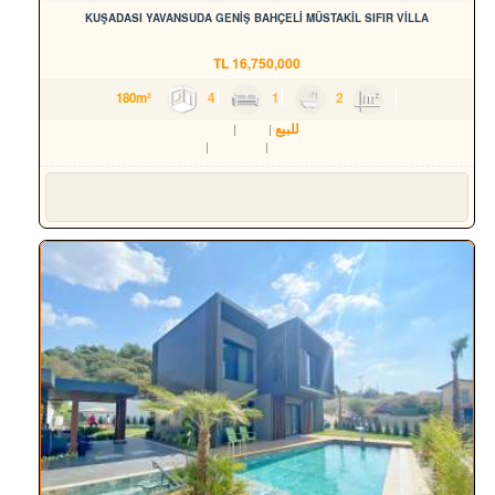
KUŞADASI YAVANSUDA GENİŞ BAHÇELİ MÜSTAKİL SIFIR VİLLA
TL
16,750,000
4
1
2
180m²
للبيع
سكن
فيلا
Aydın
Kuşadası
Yavansu Mah.
Süleyman YILMAZ