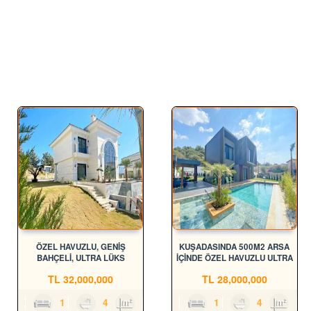
ÖZEL HAVUZLU, GENİŞ
KUŞADASINDA 500M2 ARSA
BAHÇELİ, ULTRA LÜKS
İÇİNDE ÖZEL HAVUZLU ULTRA
MÜSTAKİL VİLLALAR
LÜKS VİLLALAR
TL
32,000,000
TL
28,000,000
4
1
4
180m²
4
1
4
195m²