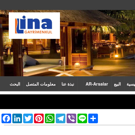
يسية
البيع
AR-Arsalar
نبذة عنا
معلومات المتصل
البحث
cebook
LinkedIn
Twitter
Pinterest
WhatsApp
Telegram
Viber
Line
Share