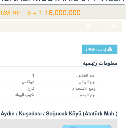
16,000,000 TL
5 + 1
165 m²
للبيع فيلا سكن
صور
موقع ..مشاهدة
key Aydın / Kuşadası
/ Soğucak Köyü (Atatürk Mah.)
طباعة (PDF)
معلومات رئيسية
عدد الصالون
1
نوع الهيكل
دوبلكس
وضع الاستخدام
فارغ
نوع الوقود
تكييف الهواء
 Aydın / Kuşadası
/ Soğucak Köyü (Atatürk Mah.)