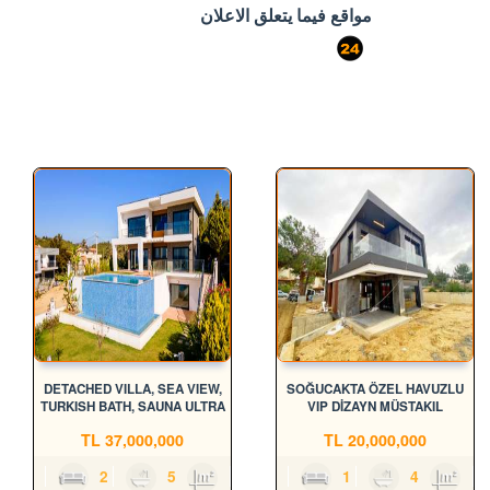
مواقع فيما يتعلق الاعلان
port724
DETACHED VILLA, SEA VIEW,
SOĞUCAKTA ÖZEL HAVUZLU
TURKISH BATH, SAUNA ULTRA
VIP DİZAYN MÜSTAKIL
LUX
VILLALAR
TL
37,000,000
TL
20,000,000
4
2
5
600m²
4
1
4
240m²