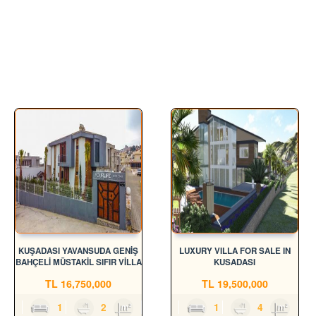
الخصائص المتشابهة
KUŞADASI YAVANSUDA GENİŞ
LUXURY VILLA FOR SALE IN
BAHÇELİ MÜSTAKİL SIFIR VİLLA
KUSADASI
TL
16,750,000
TL
19,500,000
4
1
2
180m²
4
1
4
300m²