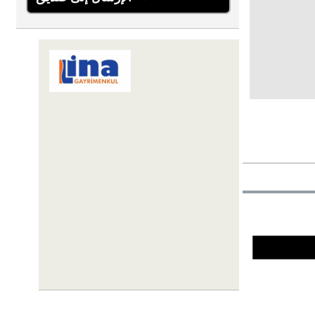
LİNA GAYRİMENKUL YATIRIM
DANIŞMANLIĞI
Karaova Mahallesi 863. Sokak Özata
Sitesi Sosyal Tesis No:13/1
Kuşadası
09400 Aydın
+90 256-633 23 24
+90 555-855 37 34
+90 256-633 23 24