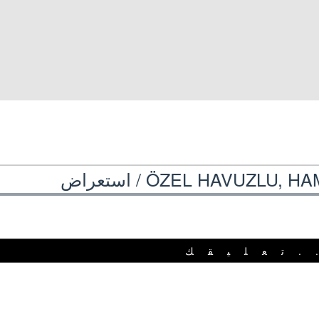
ÖZEL HAVUZLU, HAM
استعراض
.تعليقك